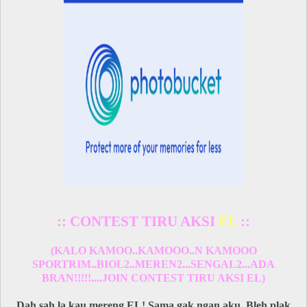
:: CONTEST TIRU AKSI
EL
::
(KALO KAMOO..KAMOOO..N KAMOOO
SPORTRIM..BIOL2..MEREN2...SENGAL2...ADA
BRAN!!!!!....JOIN CONTEST TIRU AKSI EL)
Dah sah la kau mereng EL! Sama gak ngan aku. Bleh plak