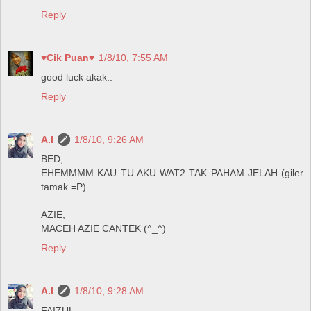
Reply
♥Cik Puan♥
1/8/10, 7:55 AM
good luck akak..
Reply
A.I
1/8/10, 9:26 AM
BED,
EHEMMMM KAU TU AKU WAT2 TAK PAHAM JELAH (giler
tamak =P)
AZIE,
MACEH AZIE CANTEK (^_^)
Reply
A.I
1/8/10, 9:28 AM
FAIZUL,