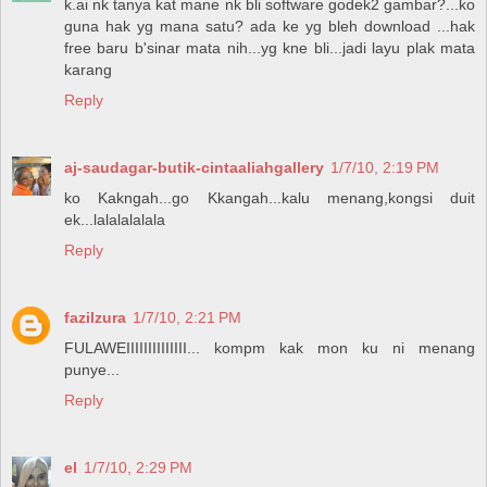
k.ai nk tanya kat mane nk bli software godek2 gambar?...ko
guna hak yg mana satu? ada ke yg bleh download ...hak
free baru b'sinar mata nih...yg kne bli...jadi layu plak mata
karang
Reply
aj-saudagar-butik-cintaaliahgallery
1/7/10, 2:19 PM
ko Kakngah...go Kkangah...kalu menang,kongsi duit
ek...lalalalalala
Reply
fazilzura
1/7/10, 2:21 PM
FULAWEIIIIIIIIIIIIII... kompm kak mon ku ni menang
punye...
Reply
el
1/7/10, 2:29 PM