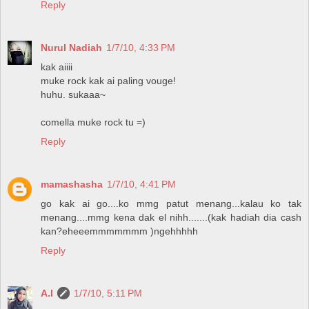
Reply
Nurul Nadiah
1/7/10, 4:33 PM
kak aiiii
muke rock kak ai paling vouge!
huhu. sukaaa~
comella muke rock tu =)
Reply
mamashasha
1/7/10, 4:41 PM
go kak ai go....ko mmg patut menang...kalau ko tak
menang....mmg kena dak el nihh.......(kak hadiah dia cash
kan?eheeemmmmmmm )ngehhhhh
Reply
A.I
1/7/10, 5:11 PM