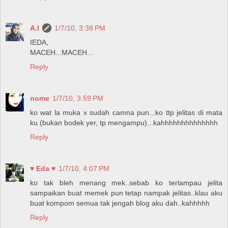
A.I
1/7/10, 3:38 PM
IEDA,
MACEH...MACEH...
Reply
nome
1/7/10, 3:59 PM
ko wat la muka x sudah camna pun...ko ttp jelitas di mata
ku (bukan bodek yer, tp mengampu)...kahhhhhhhhhhhhhh
Reply
♥ Eda ♥
1/7/10, 4:07 PM
ko tak bleh menang mek..sebab ko terlampau jelita
sampaikan buat memek pun tetap nampak jelitas..klau aku
buat kompom semua tak jengah blog aku dah..kahhhhh
Reply