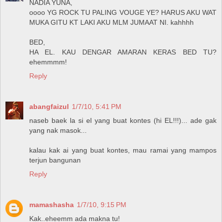
NADIA YUNA,
oooo YG ROCK TU PALING VOUGE YE? HARUS AKU WAT
MUKA GITU KT LAKI AKU MLM JUMAAT NI. kahhhh
BED,
HA EL. KAU DENGAR AMARAN KERAS BED TU?
ehemmmm!
Reply
abangfaizul
1/7/10, 5:41 PM
naseb baek la si el yang buat kontes (hi EL!!!)... ade gak
yang nak masok...
kalau kak ai yang buat kontes, mau ramai yang mampos
terjun bangunan
Reply
mamashasha
1/7/10, 9:15 PM
Kak..eheemm ada makna tu!