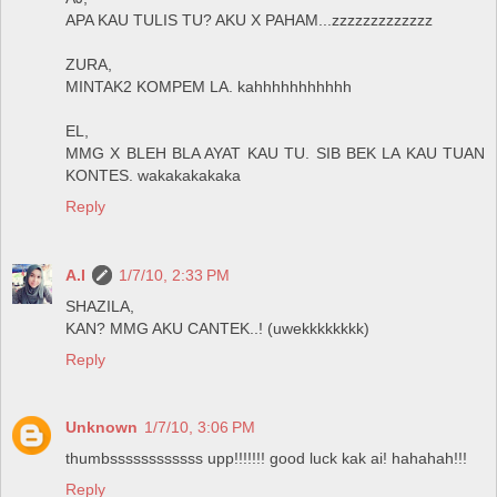
APA KAU TULIS TU? AKU X PAHAM...zzzzzzzzzzzzz
ZURA,
MINTAK2 KOMPEM LA. kahhhhhhhhhhh
EL,
MMG X BLEH BLA AYAT KAU TU. SIB BEK LA KAU TUAN
KONTES. wakakakakaka
Reply
A.I
1/7/10, 2:33 PM
SHAZILA,
KAN? MMG AKU CANTEK..! (uwekkkkkkkk)
Reply
Unknown
1/7/10, 3:06 PM
thumbssssssssssss upp!!!!!!! good luck kak ai! hahahah!!!
Reply