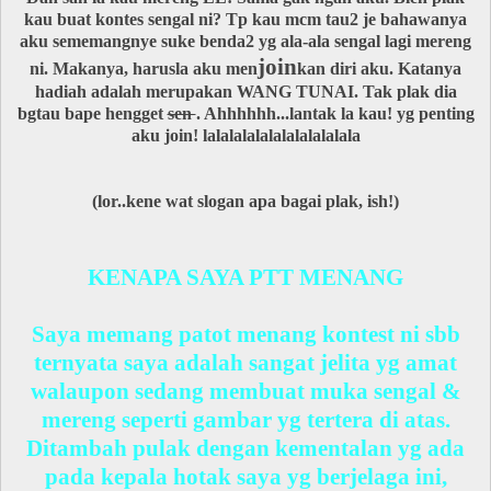
kau buat kontes sengal ni? Tp kau mcm tau2 je bahawanya
aku sememangnye suke benda2 yg ala-ala sengal lagi mereng
join
ni. Makanya, harusla aku men
kan diri aku. Katanya
hadiah adalah merupakan WANG TUNAI. Tak plak dia
bgtau bape hengget
sen
. Ahhhhhh...lantak la kau! yg penting
aku join!
lalalalalalalalalalalala
(lor..kene wat slogan apa bagai plak, ish!)
KENAPA SAYA PTT MENANG
Saya memang patot menang kontest ni sbb
ternyata saya adalah sangat jelita yg amat
walaupon sedang membuat muka sengal &
mereng seperti gambar yg tertera di atas.
Ditambah pulak dengan kementalan yg ada
pada kepala hotak saya yg berjelaga ini,