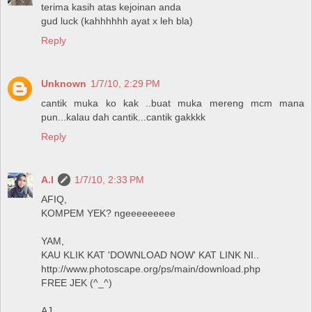
terima kasih atas kejoinan anda
gud luck (kahhhhhh ayat x leh bla)
Reply
Unknown
1/7/10, 2:29 PM
cantik muka ko kak ..buat muka mereng mcm mana
pun...kalau dah cantik...cantik gakkkk
Reply
A.I
1/7/10, 2:33 PM
AFIQ,
KOMPEM YEK? ngeeeeeeeee
YAM,
KAU KLIK KAT 'DOWNLOAD NOW' KAT LINK NI..
http://www.photoscape.org/ps/main/download.php
FREE JEK (^_^)
AJ,