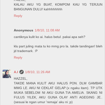
KALAU AKU YG BUAT, KOMPOM KAU YG TERJUN
BANGUNAN DULU! kahhhhhhhh
Reply
Anonymous
1/8/10, 11:08 AM
cantiknya kulit ko ai. halus betul. pakai apa seh?
klu part juling mata tu ko mmg pro la. takde tandingan! bleh
jd trademark. :P
Reply
A.I
1/8/10, 11:26 AM
HAZZEL,
TAKDE MANA KULIT AKU HALUS PON. DLM GAMBAR
MMG LE. AKU NI CEKLAT GELAP (x ngaku itam). TP UTK
MUKA SEBELOM NI AKU GUNA TIA AMELIA. SKANG NI
FULUS YILEK, AKU GUNA OLAY ANTI AGEGING JE..
(sesuai le ngan umur 'remaja' aku ni ;p)