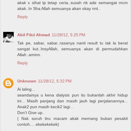
akak x sihat tp tetap ceria..susah nk ade semangat mcm
akak..In Sha Allah semuanya akan okay nnt..
Reply
Abil Fikri Ahmad
11/28/12, 5:25 PM
Tak pe, sabar, sabar..rasanya nanti result tu tak la berat
sangat kut..InsyAllah, semuanya akan di permudahkan
Allah..aminn.
Reply
Unknown
11/28/12, 5:32 PM
Ai laling...
seandainya u kena dialysis pun itu bukanlah akhir hidup
ini... Masih panjang dan masih jauh lagi perjalanannya...
Anak2 pun masih kecik2 lagi...
Don't Give up..
( Nak suruh tiru macam akak memang bukan pesakit
contoh.... ekekekekek)