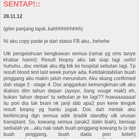
SENTAP!::
28.11.12
(giler panjang tajuk..kahhhhhhhhhh)
Ni aku copy paste je dari status FB aku...hehehe
Utk pengetahuan kengkawan semua (ramai yg sms tanye
khabar harini): Result biopsy aku tak siap lagi uolls!
huhuhu...doc mintak aku dtg blk ke hospital sebulan lagi. Tp
result blood test last week punye ada. Ketidakstabilan buah
pinggang aku makin jatuh merundum. Aku skang confirmed
dah stage 3 - stage 4. Doc anggarkan kemungkinan utk aku
dialisis dlm tahun depan (ayoyo, ilang vouge mak!) eh,
bukan 'tahun depan' tu sebulan je ke lagi?? huwaaaaaaa!
itu pon dia tak brani nk janji sbb apa2 pun kene tengok
result biopsy yg haritu jugak. Doc dah mintak aku
berbincang dgn semua adik bradik standby utk urusan
transplant. So, kowang semua (anak2 datin biah), bersiap
sedialah ye ...aku nak ratah buah pinggang kowang tu (x dpt
buah pinggang, buah dada pon boleh)