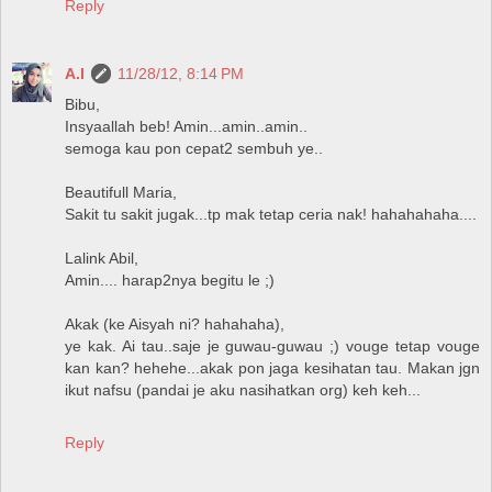
Reply
A.I
11/28/12, 8:14 PM
Bibu,
Insyaallah beb! Amin...amin..amin..
semoga kau pon cepat2 sembuh ye..
Beautifull Maria,
Sakit tu sakit jugak...tp mak tetap ceria nak! hahahahaha....
Lalink Abil,
Amin.... harap2nya begitu le ;)
Akak (ke Aisyah ni? hahahaha),
ye kak. Ai tau..saje je guwau-guwau ;) vouge tetap vouge
kan kan? hehehe...akak pon jaga kesihatan tau. Makan jgn
ikut nafsu (pandai je aku nasihatkan org) keh keh...
Reply