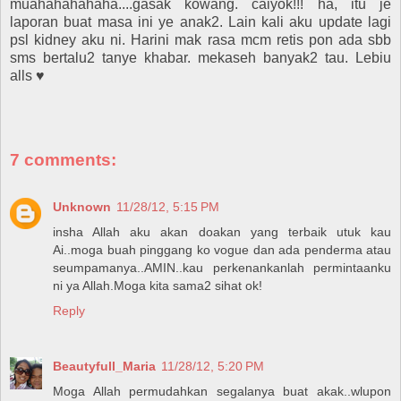
muahahahahaha....gasak kowang. caiyok!!! ha, itu je
laporan buat masa ini ye anak2. Lain kali aku update lagi
psl kidney aku ni. Harini mak rasa mcm retis pon ada sbb
sms bertalu2 tanye khabar. mekaseh banyak2 tau. Lebiu
alls ♥
7 comments:
Unknown
11/28/12, 5:15 PM
insha Allah aku akan doakan yang terbaik utuk kau
Ai..moga buah pinggang ko vogue dan ada penderma atau
seumpamanya..AMIN..kau perkenankanlah permintaanku
ni ya Allah.Moga kita sama2 sihat ok!
Reply
Beautyfull_Maria
11/28/12, 5:20 PM
Moga Allah permudahkan segalanya buat akak..wlupon