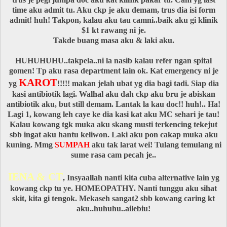
time aku admit tu. Aku ckp je aku demam, trus dia isi form
admit! huh! Takpon, kalau aku tau camni..baik aku gi klinik
$1 kt rawang ni je.
Takde buang masa aku & laki aku.
HUHUHUHU..takpela..ni la nasib kalau refer ngan spital
gomen! Tp aku rasa department lain ok. Kat emergency ni je
KAROT
yg
!!!!! makan jelah ubat yg dia bagi tadi. Siap dia
kasi antibiotik lagi. Walhal aku dah ckp aku bru je abiskan
antibiotik aku, but still demam. Lantak la kau doc!! huh!.. Ha!
Lagi 1, kowang leh caye ke dia kasi kat aku MC sehari je tau!
Kalau kowang tgk muka aku skang musti terkencing tekejut
sbb ingat aku hantu keliwon. Laki aku pon cakap muka aku
kuning. Mmg
SUMPAH
aku tak larat wei! Tulang temulang ni
sume rasa cam pecah je..
IENA & CT
, Insyaallah nanti kita cuba alternative lain yg
kowang ckp tu ye. HOMEOPATHY. Nanti tunggu aku sihat
skit, kita gi tengok. Mekaseh sangat2 sbb kowang caring kt
aku..huhuhu..ailebiu!