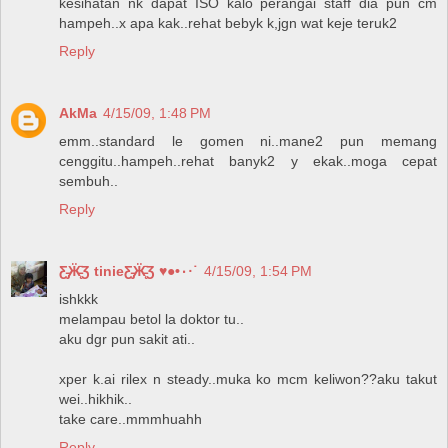
kesihatan nk dapat ISO kalo perangai staff dia pun cm
hampeh..x apa kak..rehat bebyk k,jgn wat keje teruk2
Reply
AkMa
4/15/09, 1:48 PM
emm..standard le gomen ni..mane2 pun memang
cenggitu..hampeh..rehat banyk2 y ekak..moga cepat
sembuh..
Reply
Ƹ̵̡Ӝ̵̨̄Ʒ tinieƸ̵̡Ӝ̵̨̄Ʒ ♥●•٠·˙
4/15/09, 1:54 PM
ishkkk
melampau betol la doktor tu..
aku dgr pun sakit ati..
xper k.ai rilex n steady..muka ko mcm keliwon??aku takut
wei..hikhik..
take care..mmmhuahh
Reply