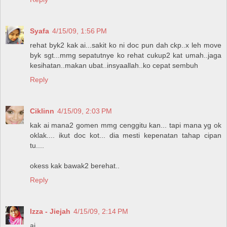
Syafa
4/15/09, 1:56 PM
rehat byk2 kak ai...sakit ko ni doc pun dah ckp..x leh move
byk sgt...mmg sepatutnye ko rehat cukup2 kat umah..jaga
kesihatan..makan ubat..insyaallah..ko cepat sembuh
Reply
Ciklinn
4/15/09, 2:03 PM
kak ai mana2 gomen mmg cenggitu kan... tapi mana yg ok
oklak.... ikut doc kot... dia mesti kepenatan tahap cipan
tu....
okess kak bawak2 berehat..
Reply
Izza - Jiejah
4/15/09, 2:14 PM
ai