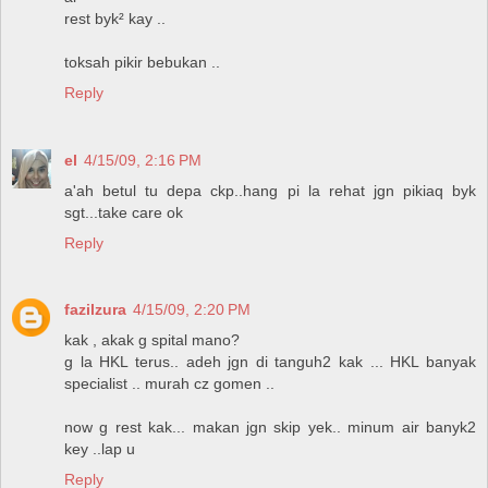
rest byk² kay ..
toksah pikir bebukan ..
Reply
el
4/15/09, 2:16 PM
a'ah betul tu depa ckp..hang pi la rehat jgn pikiaq byk
sgt...take care ok
Reply
fazilzura
4/15/09, 2:20 PM
kak , akak g spital mano?
g la HKL terus.. adeh jgn di tanguh2 kak ... HKL banyak
specialist .. murah cz gomen ..
now g rest kak... makan jgn skip yek.. minum air banyk2
key ..lap u
Reply