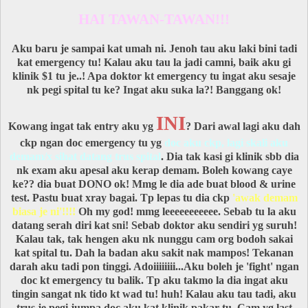
HAI TAWAN-TAWAN!!!
Aku baru je sampai kat umah ni. Jenoh tau aku laki bini tadi
kat emergency tu! Kalau aku tau la jadi camni, baik aku gi
klinik $1 tu je..! Apa doktor kt emergency tu ingat aku sesaje
nk pegi spital tu ke? Ingat aku suka la?! Banggang ok!
INI
Kowang ingat tak entry aku yg
? Dari awal lagi aku dah
ckp ngan doc emergency tu yg
doc aku ckp, lagi skali aku
demam/x sihat datang trus spital
. Dia tak kasi gi klinik sbb dia
nk exam aku apesal aku kerap demam. Boleh kowang caye
ke?? dia buat
DONO
ok! Mmg le dia ade buat blood & urine
test. Pastu buat xray bagai. Tp lepas tu dia ckp
'awak demam
biasa je ni'!!!!
Oh my god! mmg leeeeeeeeeee. Sebab tu la aku
datang serah diri kat sni! Sebab doktor aku sendiri yg suruh!
Kalau tak, tak hengen aku nk nunggu cam org bodoh sakai
kat spital tu. Dah la badan aku sakit nak mampos! Tekanan
darah aku tadi pon tinggi. Adoiiiiiiii...Aku boleh je 'fight' ngan
doc kt emergency tu balik. Tp aku takmo la dia ingat aku
tingin sangat nk tido kt wad tu! huh! Kalau aku tau tadi, aku
trus je pegi jumpa doc aku kat klinik pakar tu. Cam yg last