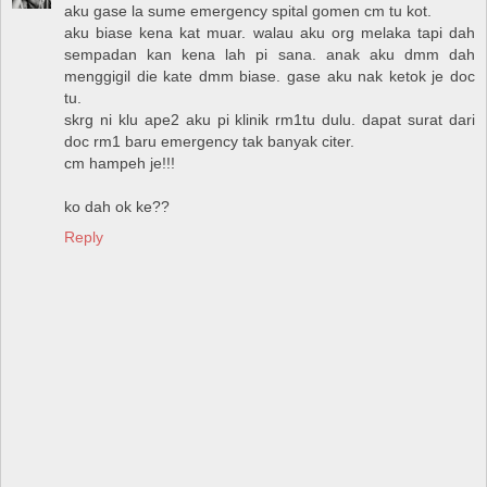
aku gase la sume emergency spital gomen cm tu kot.
aku biase kena kat muar. walau aku org melaka tapi dah
sempadan kan kena lah pi sana. anak aku dmm dah
menggigil die kate dmm biase. gase aku nak ketok je doc
tu.
skrg ni klu ape2 aku pi klinik rm1tu dulu. dapat surat dari
doc rm1 baru emergency tak banyak citer.
cm hampeh je!!!
ko dah ok ke??
Reply