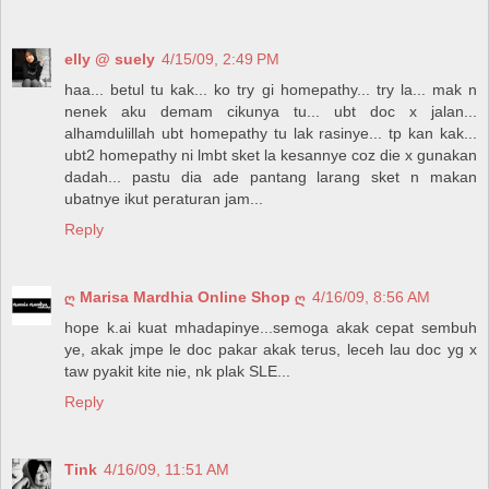
elly @ suely
4/15/09, 2:49 PM
haa... betul tu kak... ko try gi homepathy... try la... mak n
nenek aku demam cikunya tu... ubt doc x jalan...
alhamdulillah ubt homepathy tu lak rasinye... tp kan kak...
ubt2 homepathy ni lmbt sket la kesannye coz die x gunakan
dadah... pastu dia ade pantang larang sket n makan
ubatnye ikut peraturan jam...
Reply
ღ Marisa Mardhia Online Shop ღ
4/16/09, 8:56 AM
hope k.ai kuat mhadapinye...semoga akak cepat sembuh
ye, akak jmpe le doc pakar akak terus, leceh lau doc yg x
taw pyakit kite nie, nk plak SLE...
Reply
Tink
4/16/09, 11:51 AM